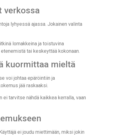
t verkossa
ntoja lyhyessä ajassa. Jokainen valinta
tkinä lomakkeina ja toistuvina
ää etenemistä tai keskeyttää kokonaan.
rä kuormittaa mieltä
 voi johtaa epäröintiin ja
 kokemus jää raskaaksi.
n ei tarvitse nähdä kaikkea kerralla, vaan
okemukseen
Käyttäjä ei joudu miettimään, miksi jokin