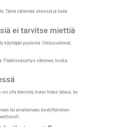
tta. Tämä vähentää stressiä ja lisää
iä ei tarvitse miettiä
y käyttäjän puolesta. Oletusvalinnat,
elta. Päätösväsymys vähenee, koska
essä
voi olla teknistä, kuten hidas lataus, tai
amaan tai arvailemaan, keskittyminen
attisesti.