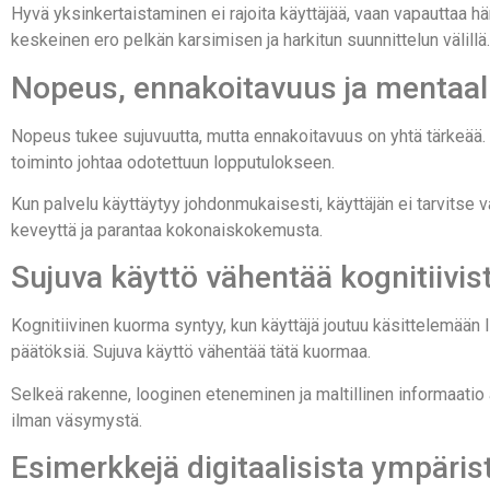
Hyvä yksinkertaistaminen ei rajoita käyttäjää, vaan vapauttaa 
keskeinen ero pelkän karsimisen ja harkitun suunnittelun välillä.
Nopeus, ennakoitavuus ja mentaal
Nopeus tukee sujuvuutta, mutta ennakoitavuus on yhtä tärkeää. K
toiminto johtaa odotettuun lopputulokseen.
Kun palvelu käyttäytyy johdonmukaisesti, käyttäjän ei tarvitse v
keveyttä ja parantaa kokonaiskokemusta.
Sujuva käyttö vähentää kognitiivi
Kognitiivinen kuorma syntyy, kun käyttäjä joutuu käsittelemään 
päätöksiä. Sujuva käyttö vähentää tätä kuormaa.
Selkeä rakenne, looginen eteneminen ja maltillinen informaatio
ilman väsymystä.
Esimerkkejä digitaalisista ympärist