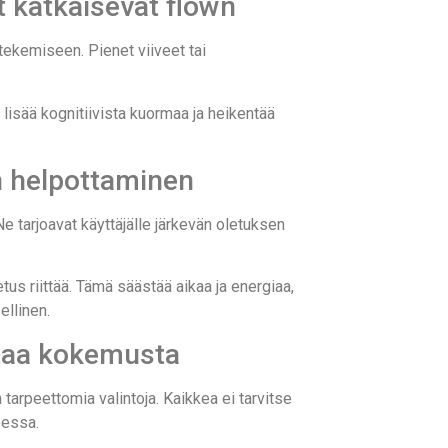
t katkaisevat flown
 tekemiseen. Pienet viiveet tai
 lisää kognitiivista kuormaa ja heikentää
.
än helpottaminen
 tarjoavat käyttäjälle järkevän oletuksen
us riittää. Tämä säästää aikaa ja energiaa,
ellinen.
ntaa kokemusta
tarpeettomia valintoja. Kaikkea ei tarvitse
eessa.