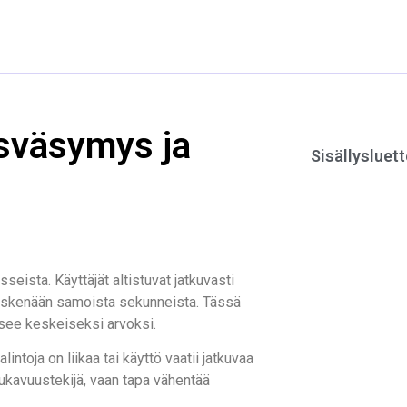
ösväsymys ja
Sisällysluett
eista. Käyttäjät altistuvat jatkuvasti
t keskenään samoista sekunneista. Tässä
see keskeiseksi arvoksi.
lintoja on liikaa tai käyttö vaatii jatkuvaa
mukavuustekijä, vaan tapa vähentää