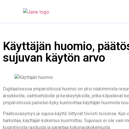
Käyttäjän huomio, päät
sujuvan käytön arvo
Digitaalisessa ympäristössä huomio on yksi niukimmista resurss
ärsykkeille, vaihtoehdoille ja keskeytyksille, jotka kilpaileva
ympäristössä palvelun kyky kunnioittaa käyttäjän huomiota nou
Päätösväsymys ja sujuva käyttö liittyvät tiiviisti toisiinsa. Kun va
harkintaa, käyttäjän kokemus kuormittuu. Sujuvuus ei ole vain 
kognitiivista rasitusta ja parantaa kokonaiskokemusta.