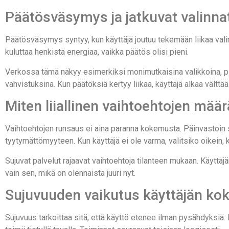
Päätösväsymys ja jatkuvat valinna
Päätösväsymys syntyy, kun käyttäjä joutuu tekemään liikaa vali
kuluttaa henkistä energiaa, vaikka päätös olisi pieni.
Verkossa tämä näkyy esimerkiksi monimutkaisina valikkoina, pi
vahvistuksina. Kun päätöksiä kertyy liikaa, käyttäjä alkaa vältt
Miten liiallinen vaihtoehtojen mää
Vaihtoehtojen runsaus ei aina paranna kokemusta. Päinvastoin se
tyytymättömyyteen. Kun käyttäjä ei ole varma, valitsiko oikein,
Sujuvat palvelut rajaavat vaihtoehtoja tilanteen mukaan. Käyttäjä
vain sen, mikä on olennaista juuri nyt.
Sujuvuuden vaikutus käyttäjän k
Sujuvuus tarkoittaa sitä, että käyttö etenee ilman pysähdyksiä. 