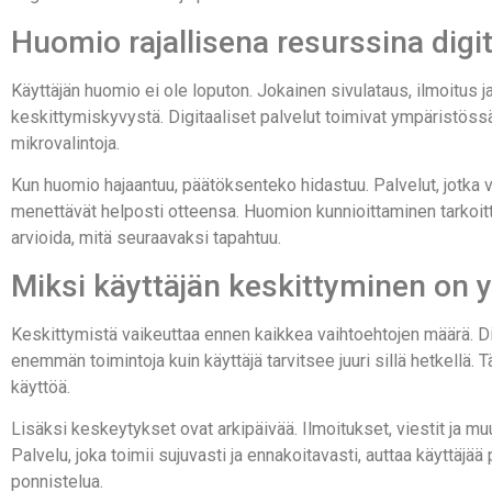
Huomio rajallisena resurssina dig
Käyttäjän huomio ei ole loputon. Jokainen sivulataus, ilmoitus
keskittymiskyvystä. Digitaaliset palvelut toimivat ympäristössä
mikrovalintoja.
Kun huomio hajaantuu, päätöksenteko hidastuu. Palvelut, jotka va
menettävät helposti otteensa. Huomion kunnioittaminen tarkoittaa
arvioida, mitä seuraavaksi tapahtuu.
Miksi käyttäjän keskittyminen on
Keskittymistä vaikeuttaa ennen kaikkea vaihtoehtojen määrä. Dig
enemmän toimintoja kuin käyttäjä tarvitsee juuri sillä hetkellä.
käyttöä.
Lisäksi keskeytykset ovat arkipäivää. Ilmoitukset, viestit ja m
Palvelu, joka toimii sujuvasti ja ennakoitavasti, auttaa käyttäj
ponnistelua.