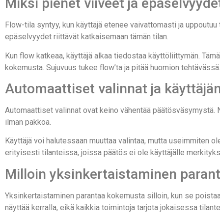
Miksi pienet viiveet ja epäselvyyde
Flow-tila syntyy, kun käyttäjä etenee vaivattomasti ja uppoutuu
epäselvyydet riittävät katkaisemaan tämän tilan.
Kun flow katkeaa, käyttäjä alkaa tiedostaa käyttöliittymän. Tämä
kokemusta. Sujuvuus tukee flow’ta ja pitää huomion tehtävässä
Automaattiset valinnat ja käyttäj
Automaattiset valinnat ovat keino vähentää päätösväsymystä. Ne
ilman pakkoa.
Käyttäjä voi halutessaan muuttaa valintaa, mutta useimmiten olet
erityisesti tilanteissa, joissa päätös ei ole käyttäjälle merkityks
Milloin yksinkertaistaminen para
Yksinkertaistaminen parantaa kokemusta silloin, kun se poistaa 
näyttää kerralla, eikä kaikkia toimintoja tarjota jokaisessa tilant