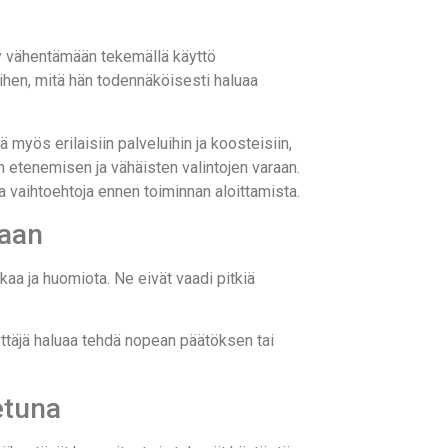
y vähentämään tekemällä käyttö
ihen, mitä hän todennäköisesti haluaa
yös erilaisiin palveluihin ja koosteisiin,
n etenemisen ja vähäisten valintojen varaan.
a vaihtoehtoja ennen toiminnan aloittamista.
iaan
kaa ja huomiota. Ne eivät vaadi pitkiä
äyttäjä haluaa tehdä nopean päätöksen tai
etuna