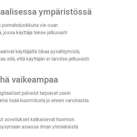
itaalisessa ympäristössä
 ja ponnahdusikkuna vie osan
, jossa käyttäjä tekee jatkuvasti
ativat käyttäjältä liikaa pysähtymistä,
 sitä, että käyttäjän ei tarvitse jatkuvasti
 yhä vaikeampaa
itaaliset palvelut tarjoavat usein
 Tämä lisää kuormitusta jo ennen varsinaista
uut sovellukset katkaisevat huomion.
ää pysymään asiassa ilman ylimääräistä