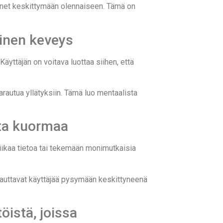
hänet keskittymään olennaiseen. Tämä on
inen keveys
äyttäjän on voitava luottaa siihen, että
arautua yllätyksiin. Tämä luo mentaalista
sta kuormaa
liikaa tietoa tai tekemään monimutkaisia
 auttavat käyttäjää pysymään keskittyneenä
öistä, joissa