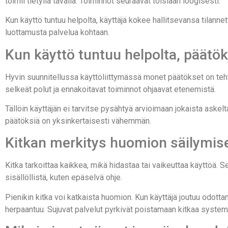
toimii tietyllä tavalla. Toiminnot seuraavat toisiaan loogisesti.
Kun käyttö tuntuu helpolta, käyttäjä kokee hallitsevansa tilanne
luottamusta palvelua kohtaan.
Kun käyttö tuntuu helpolta, päätöks
Hyvin suunnitellussa käyttöliittymässä monet päätökset on teht
selkeät polut ja ennakoitavat toiminnot ohjaavat etenemistä.
Tällöin käyttäjän ei tarvitse pysähtyä arvioimaan jokaista ask
päätöksiä on yksinkertaisesti vähemmän.
Kitkan merkitys huomion säilymis
Kitka tarkoittaa kaikkea, mikä hidastaa tai vaikeuttaa käyttöä. Se 
sisällöllistä, kuten epäselvä ohje.
Pienikin kitka voi katkaista huomion. Kun käyttäjä joutuu odott
herpaantuu. Sujuvat palvelut pyrkivät poistamaan kitkaa systema