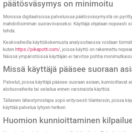
päätösväsymys on minimoitu
Monissa digitaalisissa palveluissa päätösväsymystä on pyritt
mahdollisimman suoraviivaiseksi. Käyttäjä ohjataan nopeasti si
tehdä.
Keskivaiheilla käyttökokemusta analysoitaessa voidaan törmätä m
kuten
https://pikapotti.com/
, joissa käyttö on rakennettu nopea
Näissä ympäristöissä käyttäjän ei tarvitse pohtia monimutkaisi
Missä käyttäjä pääsee suoraan as
Palvelut, joissa käyttäjä pääsee suoraan asiaan, kunnioittavat ai
aloitusvaiheita tai selailua ennen varsinaista käyttöä.
Tällainen lähestymistapa sopii erityisesti tilanteisiin, joissa k
käyttää palvelua lyhyen hetken.
Huomion kunnioittaminen kilpailu