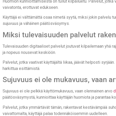
Huomion kunnioittamisesta on tullut kilpailuetu. Palvelut, jotka
vaivatonta, erottuvat edukseen.
Käyttäjä ei välttämättä osaa nimetä syytä, miksi jokin palvelu tu
sujuvuus ja vähäinen päätösväsymys.
Miksi tulevaisuuden palvelut rake
Tulevaisuuden digitaaliset palvelut joutuvat kilpailemaan yhä 
ja nopeus nousevat keskiöön.
Palvelut, jotka vaativat käyttäjältä liikaa, jäävät helposti syrjää
harkittua esittämistä.
Sujuvuus ei ole mukavuus, vaan a
Sujuvuus ei ole pelkkä käyttömukavuus, vaan olennainen arvo
d
päätösväsymystä, kunnioittaa käyttäjän huomiota ja parantaa 
Palvelut, jotka ymmärtävät tämän, rakentavat kestävämpää suhdet
vaivattomalta, käyttäjä palaa todennäköisemmin uudelleen.