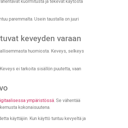
 vähentävät kuormitusta ja tekevät käytöstä
ntuu paremmalta. Usein taustalla on juuri
ntuvat keveyden varaan
rajallisemmasta huomiosta. Keveys, selkeys
n. Keveys ei tarkoita sisällön puutetta, vaan
rvo
igitaalisessa ympäristössä
. Se vähentää
kokemusta kokonaisuutena.
ta käyttäjiin. Kun käyttö tuntuu kevyeltä ja